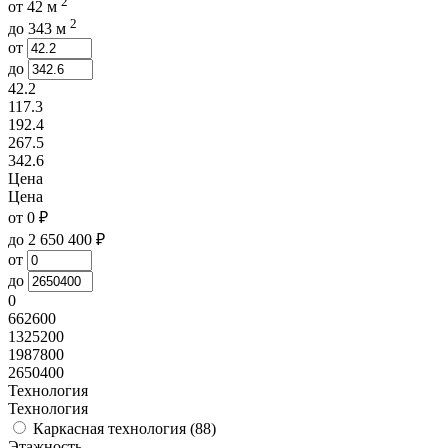
2
от
42
м
2
до
343
м
от
до
42.2
117.3
192.4
267.5
342.6
Цена
Цена
от
0
₽
до
2 650 400
₽
от
до
0
662600
1325200
1987800
2650400
Технология
Технология
Каркасная технология (
88
)
Этажность